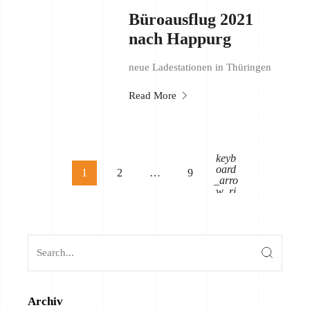
Büroausflug 2021
nach Happurg
neue Ladestationen in Thüringen
Read More
keyb
oard
1
2
…
9
_arro
w_ri
ght
Archiv